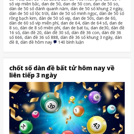
số vip miền bắc
,
dan de 50
,
dan de 50 con
,
dan de 50 so
,
dàn de 50 số đánh quanh năm
,
dàn de 50 số khung 2 ngày
,
dàn de 50 số lộc trời
,
dàn de 50 số minh ngọc
,
dàn de 50 số
rồng bạch kim
,
dàn de 50 số vip
,
dan de 50s
,
dan de 60
,
dàn de 60 số víp miễn phí
,
dan de 64
,
dàn de 64 số
,
dan de
8 so
,
dàn de 8 số miền phí
,
dan de bat tu
,
dan de30
,
dàn đề
16 số
,
dàn đề 20
,
dàn đề 30 số
,
dàn đề 36 con
,
dàn đề 36
số 666
,
dàn đề 36 số 888
,
dàn đề 36 số khung 3 ngày
,
dàn
ở
đề 8
,
dàn đề hôm nay
140 bình luận
soi
cầu
dàn
đề
8
chốt số dàn đề bất tử hôm nay về
con
liên tiếp 3 ngày
xsmb
cao
cấp
vip