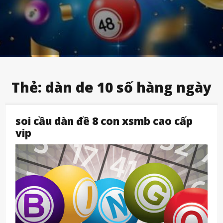
Thẻ:
dàn de 10 số hàng ngày
soi cầu dàn đề 8 con xsmb cao cấp
vip