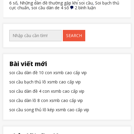
6 số
,
Những dàn đề thường gặp khi soi cầu
,
Soi bạch thủ
ở
cực chuẩn
,
soi cầu dàn de 4 số
2 bình luận
chốt
số
dàn
đề
bất
SEARCH
tử
hôm
nay
về
liên
tiếp
Bài viết mới
3
ngày
soi cầu dàn đề 10 con xsmb cao cấp vip
soi cầu bạch thủ lô xsmb cao cấp vip
soi cầu dàn đề 4 con xsmb cao cấp vip
soi cầu dàn lô 8 con xsmb cao cấp vip
soi cầu song thủ lô kép xsmb cao cấp vip