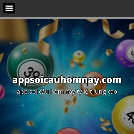
Skip
to
content
a
p
p
s
o
i
c
a
u
h
o
m
n
a
y
.
c
o
m
a
p
p
s
o
i
c
ầ
u
h
ô
m
n
a
y
t
ỷ
l
ệ
t
r
ú
n
g
c
a
o