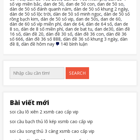
số vip miền bắc
,
dan de 50
,
dan de 50 con
,
dan de 50 so
,
dàn de 50 số đánh quanh năm
,
dàn de 50 số khung 2 ngày
,
dàn de 50 số lộc trời
,
dàn de 50 số minh ngọc
,
dàn de 50 số
rồng bạch kim
,
dàn de 50 số vip
,
dan de 50s
,
dan de 60
,
dàn de 60 số víp miễn phí
,
dan de 64
,
dàn de 64 số
,
dan de
8 so
,
dàn de 8 số miền phí
,
dan de bat tu
,
dan de30
,
dàn đề
16 số
,
dàn đề 20
,
dàn đề 30 số
,
dàn đề 36 con
,
dàn đề 36
số 666
,
dàn đề 36 số 888
,
dàn đề 36 số khung 3 ngày
,
dàn
ở
đề 8
,
dàn đề hôm nay
140 bình luận
soi
cầu
dàn
đề
8
SEARCH
con
xsmb
cao
cấp
vip
Bài viết mới
soi cầu lô xiên 2 xsmb cao cấp vip
soi cầu bạch thủ lô kép xsmb cao cấp vip
soi cầu song thủ 3 càng xsmb cao cấp vip