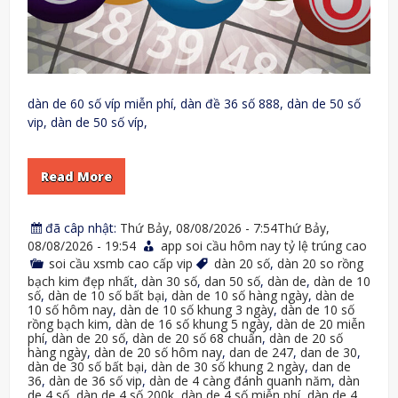
dàn de 60 số víp miễn phí, dàn đề 36 số 888, dàn de 50 số
vip, dàn de 50 số víp,
Read More
đã câp nhật:
Thứ Bảy, 08/08/2026 - 7:54Thứ Bảy,
08/08/2026 - 19:54
app soi cầu hôm nay tỷ lệ trúng cao
soi cầu xsmb cao cấp vip
dàn 20 số
,
dàn 20 so rồng
bạch kim đẹp nhất
,
dàn 30 số
,
dan 50 số
,
dàn de
,
dàn de 10
số
,
dàn de 10 số bất bại
,
dàn de 10 số hàng ngày
,
dàn de
10 số hôm nay
,
dàn de 10 số khung 3 ngày
,
dàn de 10 số
rồng bạch kim
,
dàn de 16 số khung 5 ngày
,
dàn de 20 miễn
phí
,
dàn de 20 số
,
dàn de 20 số 68 chuẩn
,
dàn de 20 số
hàng ngày
,
dàn de 20 số hôm nay
,
dan de 247
,
dan de 30
,
dàn de 30 số bất bại
,
dàn de 30 số khung 2 ngày
,
dan de
36
,
dàn de 36 số vip
,
dàn de 4 càng đánh quanh năm
,
dàn
de 4 số
,
dàn de 4 số 200k
,
dàn de 4 số miễn phí
,
dàn de 4