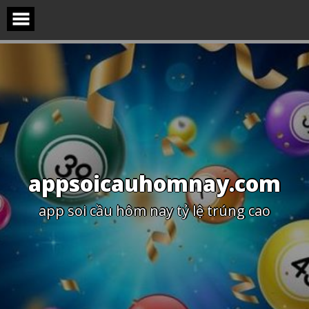
Skip
to
content
a
p
p
s
o
i
c
a
u
h
o
m
n
a
y
.
c
o
m
a
p
p
s
o
i
c
ầ
u
h
ô
m
n
a
y
t
ỷ
l
ệ
t
r
ú
n
g
c
a
o