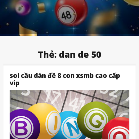
Thẻ:
dan de 50
soi cầu dàn đề 8 con xsmb cao cấp
vip