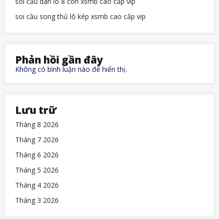
soi cầu dàn lô 8 con xsmb cao cấp vip
soi cầu song thủ lô kép xsmb cao cấp vip
Phản hồi gần đây
Không có bình luận nào để hiển thị.
Lưu trữ
Tháng 8 2026
Tháng 7 2026
Tháng 6 2026
Tháng 5 2026
Tháng 4 2026
Tháng 3 2026