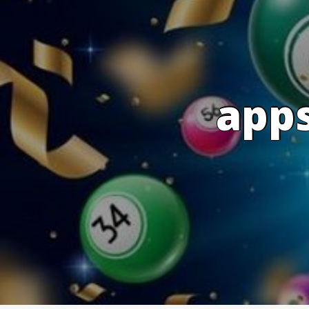
a
p
p