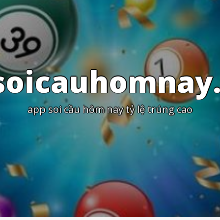
s
o
i
c
a
u
h
o
m
n
a
y
a
p
p
s
o
i
c
ầ
u
h
ô
m
n
a
y
t
ỷ
l
ệ
t
r
ú
n
g
c
a
o