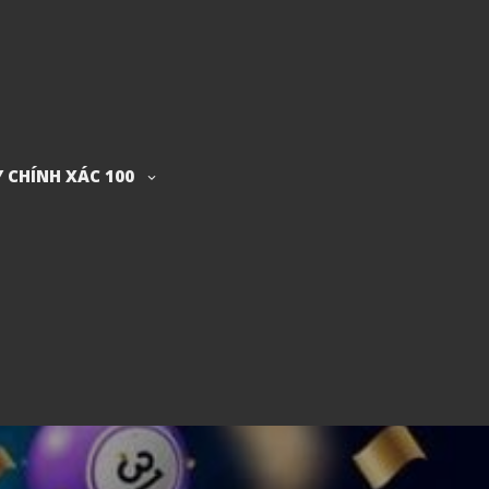
 CHÍNH XÁC 100