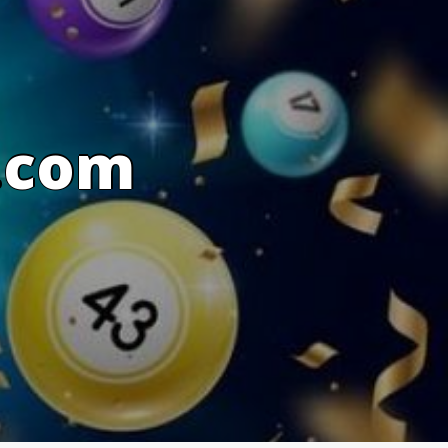
.
c
o
m