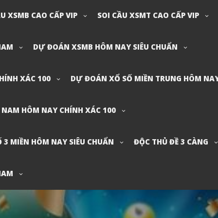
ẦU XSMB CAO CẤP VIP
SOI CẦU XSMT CAO CẤP VIP
NAM
DỰ ĐOÁN XSMB HÔM NAY SIÊU CHUẨN
HÍNH XÁC 100
DỰ ĐOÁN XỔ SỐ MIỀN TRUNG HÔM NAY
 NAM HÔM NAY CHÍNH XÁC 100
 3 MIỀN HÔM NAY SIÊU CHUẨN
ĐỘC THỦ ĐỀ 3 CÀNG
NAM