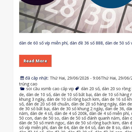
dàn de 60 số víp miễn phí, dàn đề 36 số 888, dàn de 50 số v
Read More
đã câp nhật:
Thứ Hai, 29/06/2026 - 9:06Thứ Hai, 29/06/
trúng cao
soi cầu xsmb cao cấp vip
dàn 20 số
,
dàn 20 so rồng
de
,
dàn de 10 số
,
dàn de 10 số bất bại
,
dàn de 10 số hàng 
khung 3 ngày
,
dàn de 10 số rồng bạch kim
,
dàn de 16 số k
số
,
dàn de 20 số 68 chuẩn
,
dàn de 20 số hàng ngày
,
dàn de
de 30 số bất bại
,
dàn de 30 số khung 2 ngày
,
dan de 36
,
dà
năm
,
dàn de 4 số
,
dàn de 4 số 200k
,
dàn de 4 số miễn phí
,
50 con
,
dan de 50 so
,
dàn de 50 số đánh quanh năm
,
dàn 
dàn de 50 số minh ngọc
,
dàn de 50 số rồng bạch kim
,
dàn d
số víp miễn phí
,
dan de 64
,
dàn de 64 số
,
dan de 8 so
,
dàn 