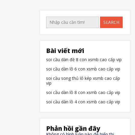
SEARCH
Bài viết mới
soi cầu dàn đề 8 con xsmb cao cấp vip
soi cầu dàn lô 6 con xsmb cao cấp vip
soi cầu song thủ lô kép xsmb cao cấp
vip
soi cầu dàn lô 8 con xsmb cao cấp vip
soi cầu dàn lô 4 con xsmb cao cấp vip
Phản hồi gần đây
Không có bình luận nào để hiển thị.