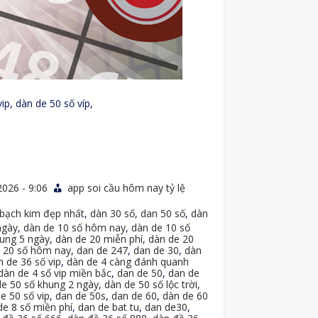
ip, dàn de 50 số víp,
2026 - 9:06
app soi cầu hôm nay tỷ lệ
 bạch kim đẹp nhất
,
dàn 30 số
,
dan 50 số
,
dàn
ngày
,
dàn de 10 số hôm nay
,
dàn de 10 số
hung 5 ngày
,
dàn de 20 miễn phí
,
dàn de 20
 20 số hôm nay
,
dan de 247
,
dan de 30
,
dàn
n de 36 số vip
,
dàn de 4 càng đánh quanh
dàn de 4 số vip miền bắc
,
dan de 50
,
dan de
de 50 số khung 2 ngày
,
dàn de 50 số lộc trời
,
e 50 số vip
,
dan de 50s
,
dan de 60
,
dàn de 60
de 8 số miền phí
,
dan de bat tu
,
dan de30
,