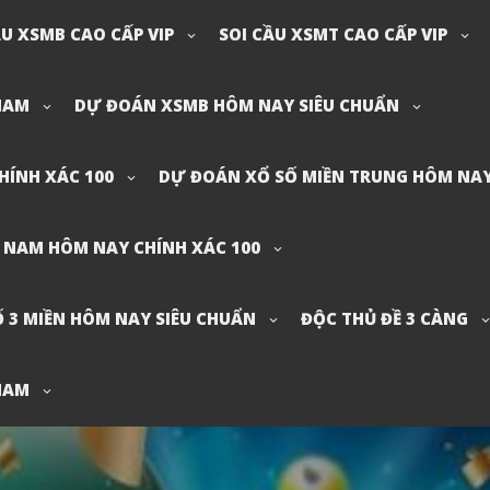
ẦU XSMB CAO CẤP VIP
SOI CẦU XSMT CAO CẤP VIP
NAM
DỰ ĐOÁN XSMB HÔM NAY SIÊU CHUẨN
HÍNH XÁC 100
DỰ ĐOÁN XỔ SỐ MIỀN TRUNG HÔM NAY
 NAM HÔM NAY CHÍNH XÁC 100
 3 MIỀN HÔM NAY SIÊU CHUẨN
ĐỘC THỦ ĐỀ 3 CÀNG
NAM