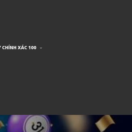
 CHÍNH XÁC 100