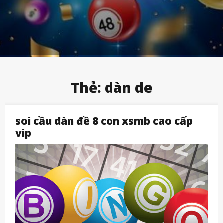
Thẻ:
dàn de
soi cầu dàn đề 8 con xsmb cao cấp
vip